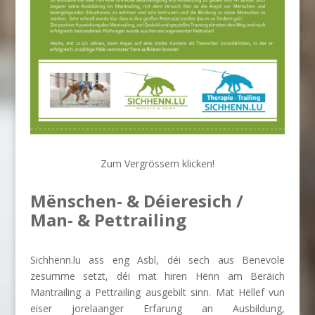
Zum Vergrössern klicken!
Mënschen- & Déieresich /
Man- & Pettrailing
Sichhënn.lu ass eng Asbl, déi sech aus Benevole
zesumme setzt, déi mat hiren Hënn am Beräich
Mantrailing a Pettrailing ausgebilt sinn. Mat Hëllef vun
eiser jorelaanger Erfarung an Ausbildung,