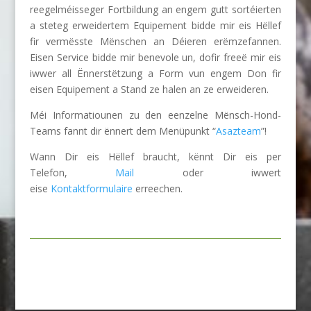
reegelméisseger Fortbildung an engem gutt sortéierten
a steteg erweidertem Equipement bidde mir eis Hëllef
fir vermësste Mënschen an Déieren erëmzefannen.
Eisen Service bidde mir benevole un, dofir freeë mir eis
iwwer all Ënnerstëtzung a Form vun engem Don fir
eisen Equipement a Stand ze halen an ze erweideren.
Méi Informatiounen zu den eenzelne Mënsch-Hond-
Teams fannt dir ënnert dem Menüpunkt “
Asazteam
”!
Wann Dir eis Hëllef braucht, kënnt Dir eis per
Telefon,
Mail
oder iwwert
eise
Kontaktformulaire
erreechen.